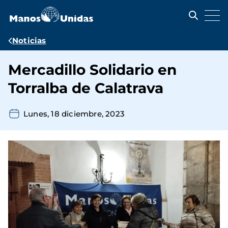
Pasar
al
contenido
principal
Ruta
Noticias
de
Mercadillo Solidario en
navegación
Torralba de Calatrava
Lunes, 18 diciembre, 2023