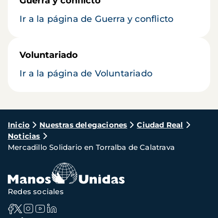
Guerra y conflicto
Ir a la página de Guerra y conflicto
Voluntariado
Ir a la página de Voluntariado
Ruta
Inicio
Nuestras delegaciones
Ciudad Real
Noticias
de
Mercadillo Solidario en Torralba de Calatrava
navegación
Redes sociales