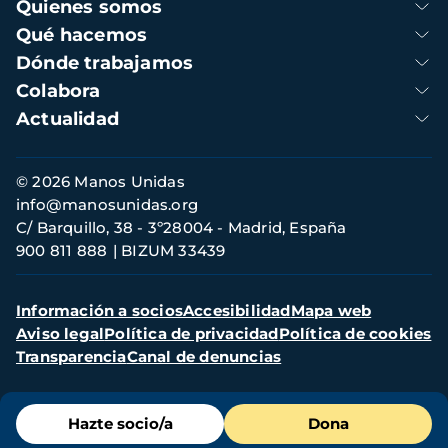
Navegación
Quienes somos
principal
Qué hacemos
Dónde trabajamos
Colabora
Actualidad
Información
© 2026 Manos Unidas
de
info@manosunidas.org
contacto
C/ Barquillo, 38 - 3º28004 - Madrid, España
900 811 888
BIZUM 33439
Menú
Información a socios
Accesibilidad
Mapa web
secundario
Aviso legal
Política de privacidad
Política de cookies
Transparencia
Canal de denuncias
Menú
Hazte socio/a
Dona
de