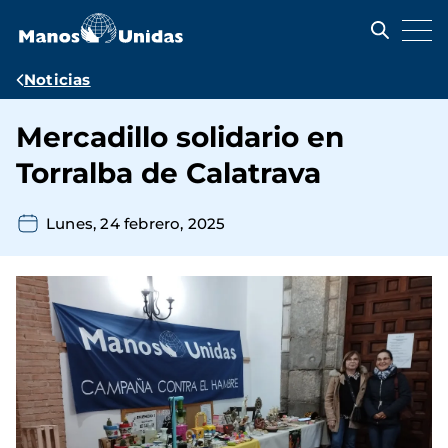
Pasar
al
contenido
principal
Ruta
Noticias
de
Mercadillo solidario en
navegación
Torralba de Calatrava
Lunes, 24 febrero, 2025