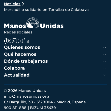
Noticias
de
Mercadillo solidario en Torralba de Calatrava
navegación
Redes sociales
Navegación
Quienes somos
principal
Qué hacemos
Dónde trabajamos
Colabora
Actualidad
Información
© 2026 Manos Unidas
de
info@manosunidas.org
contacto
C/ Barquillo, 38 - 3º28004 - Madrid, España
900 811 888
BIZUM 33439