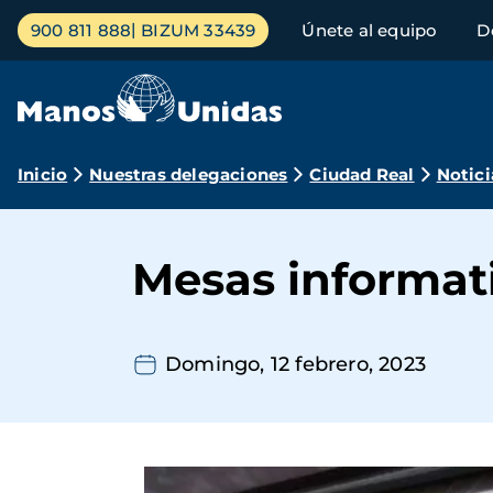
Pasar
Menú
900 811 888
BIZUM 33439
Únete al equipo
D
al
principal
contenido
principal
Ruta
Inicio
Nuestras delegaciones
Ciudad Real
Notici
de
navegación
Mesas informati
Domingo, 12 febrero, 2023