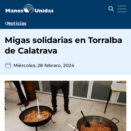
Pasar
al
contenido
principal
Ruta
Noticias
de
Migas solidarias en Torralba
navegación
de Calatrava
Miércoles, 28 febrero, 2024