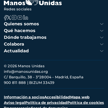
Redes sociales
Navegación
Quienes somos
principal
Qué hacemos
Dónde trabajamos
Colabora
Actualidad
Información
© 2026 Manos Unidas
de
info@manosunidas.org
contacto
C/ Barquillo, 38 - 3º28004 - Madrid, España
900 811 888
BIZUM 33439
Menú
Información a socios
Accesibilidad
Mapa web
secundario
Aviso legal
Política de privacidad
Política de cookies