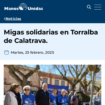
Pasar
al
contenido
principal
Ruta
Noticias
de
Migas solidarias en Torralba
navegación
de Calatrava.
Martes, 25 febrero, 2025