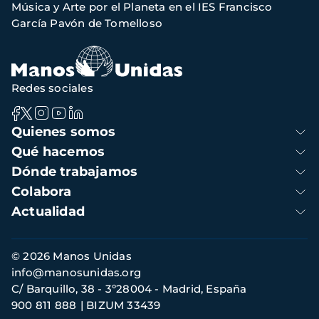
Música y Arte por el Planeta en el IES Francisco
navegación
García Pavón de Tomelloso
Redes sociales
Navegación
Quienes somos
principal
Qué hacemos
Dónde trabajamos
Colabora
Actualidad
Información
© 2026 Manos Unidas
de
info@manosunidas.org
contacto
C/ Barquillo, 38 - 3º28004 - Madrid, España
900 811 888
BIZUM 33439