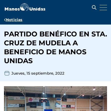
Pasar
al
contenido
principal
Ruta
Noticias
de
PARTIDO BENÉFICO EN STA.
navegación
CRUZ DE MUDELA A
BENEFICIO DE MANOS
UNIDAS
Jueves, 15 septiembre, 2022