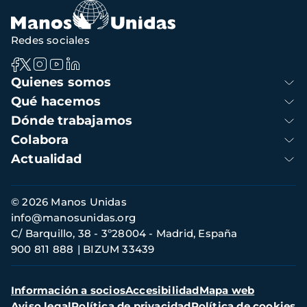
Redes sociales
Navegación
Quienes somos
principal
Qué hacemos
Dónde trabajamos
Colabora
Actualidad
Información
© 2026 Manos Unidas
de
info@manosunidas.org
contacto
C/ Barquillo, 38 - 3º28004 - Madrid, España
900 811 888
BIZUM 33439
Menú
Información a socios
Accesibilidad
Mapa web
secundario
Aviso legal
Política de privacidad
Política de cookies