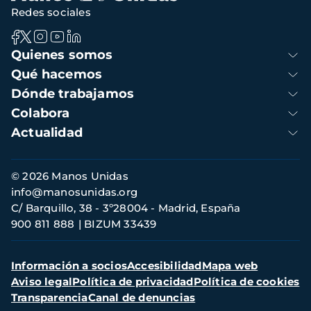
Redes sociales
Navegación
Quienes somos
principal
Qué hacemos
Dónde trabajamos
Colabora
Actualidad
Información
© 2026 Manos Unidas
de
info@manosunidas.org
contacto
C/ Barquillo, 38 - 3º28004 - Madrid, España
900 811 888
BIZUM 33439
Menú
Información a socios
Accesibilidad
Mapa web
secundario
Aviso legal
Política de privacidad
Política de cookies
Transparencia
Canal de denuncias