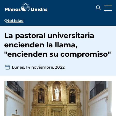
Pasar
al
contenido
principal
Ruta
Noticias
de
La pastoral universitaria
navegación
encienden la llama,
"encienden su compromiso"
Lunes, 14 noviembre, 2022