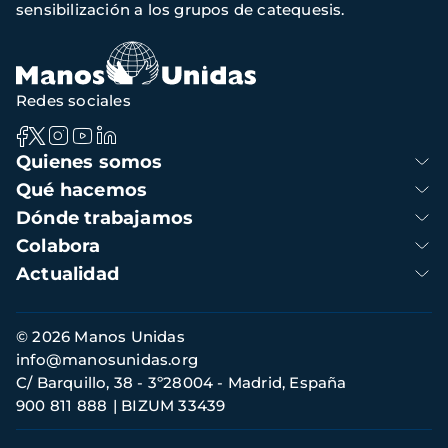
sensibilización a los grupos de catequesis.
Redes sociales
Navegación
Quienes somos
principal
Qué hacemos
Dónde trabajamos
Colabora
Actualidad
Información
© 2026 Manos Unidas
de
info@manosunidas.org
contacto
C/ Barquillo, 38 - 3º28004 - Madrid, España
900 811 888
BIZUM 33439