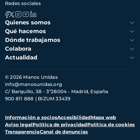
Redes sociales
Navegación
Quienes somos
principal
Qué hacemos
Dónde trabajamos
Colabora
Actualidad
Información
© 2026 Manos Unidas
de
info@manosunidas.org
contacto
C/ Barquillo, 38 - 3º28004 - Madrid, España
900 811 888
BIZUM 33439
Menú
Información a socios
Accesibilidad
Mapa web
secundario
Aviso legal
Política de privacidad
Política de cookies
Transparencia
Canal de denuncias