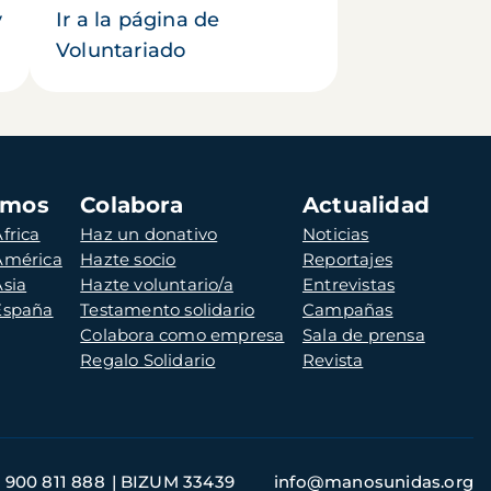
y
Ir a la página de
Voluntariado
amos
Colabora
Actualidad
frica
Haz un donativo
Noticias
 América
Hazte socio
Reportajes
Asia
Hazte voluntario/a
Entrevistas
 España
Testamento solidario
Campañas
Colabora como empresa
Sala de prensa
Regalo Solidario
Revista
900 811 888
BIZUM 33439
info@manosunidas.org