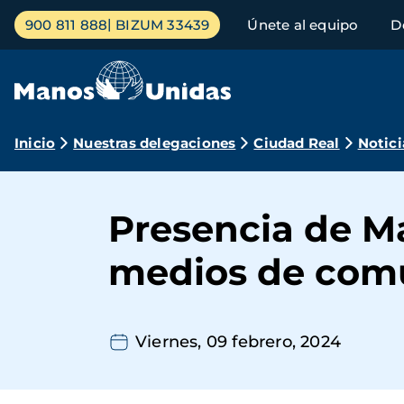
Pasar
Menú
900 811 888
BIZUM 33439
Únete al equipo
D
al
principal
contenido
principal
Ruta
Inicio
Nuestras delegaciones
Ciudad Real
Notici
de
navegación
Presencia de M
medios de comu
Viernes, 09 febrero, 2024