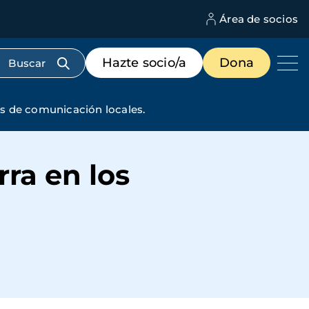
Área de socios
M
d
c
Menú
Hazte socio/a
Dona
d
de
us
destacados
cabecera
s de comunicación locales.
ra en los