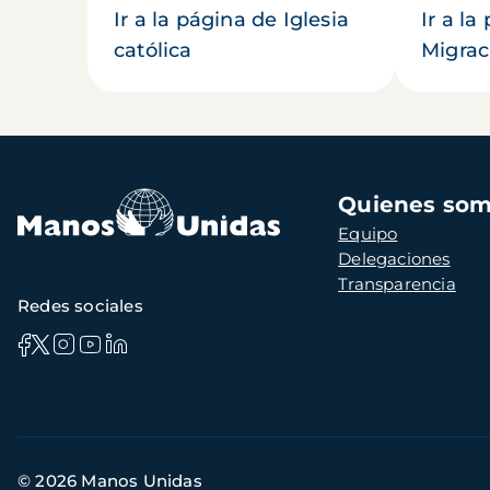
Ir a la página de Iglesia
Ir a la
católica
Migrac
Navegación
Quienes so
principal
Equipo
Delegaciones
Transparencia
Redes sociales
Información
© 2026 Manos Unidas
de