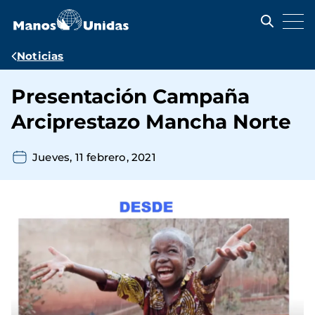
Pasar
al
contenido
principal
Ruta
Noticias
de
Presentación Campaña
navegación
Arciprestazo Mancha Norte
Jueves, 11 febrero, 2021