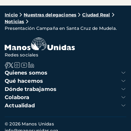
Ruta
Inicio
Nuestras delegaciones
Ciudad Real
Noticias
de
Presentación Campaña en Santa Cruz de Mudela.
navegación
Redes sociales
Navegación
Quienes somos
principal
Qué hacemos
Dónde trabajamos
Colabora
Actualidad
Información
© 2026 Manos Unidas
de
info@manosunidas.org