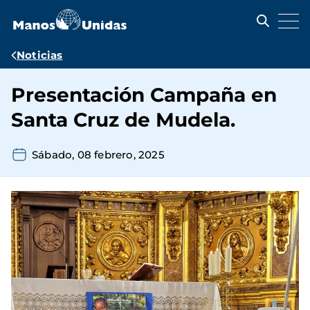
Pasar
al
contenido
principal
Ruta
Noticias
de
Presentación Campaña en
navegación
Santa Cruz de Mudela.
Sábado, 08 febrero, 2025