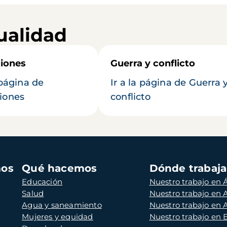
ualidad
iones
Guerra y conflicto
 página de
Ir a la página de Guerra 
iones
conflicto
mos
Qué hacemos
Dónde trabaj
Educación
Nuestro trabajo en Á
Salud
Nuestro trabajo en
Agua y saneamiento
Nuestro trabajo en 
Mujeres y equidad
Nuestro trabajo en