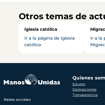
Otros temas de act
Iglesia católica
Migrac
Ir a la página de Iglesia
Ir a la
católica
Migrac
Navegación
Quienes so
principal
Equipo
Delegaciones
Transparencia
Redes sociales