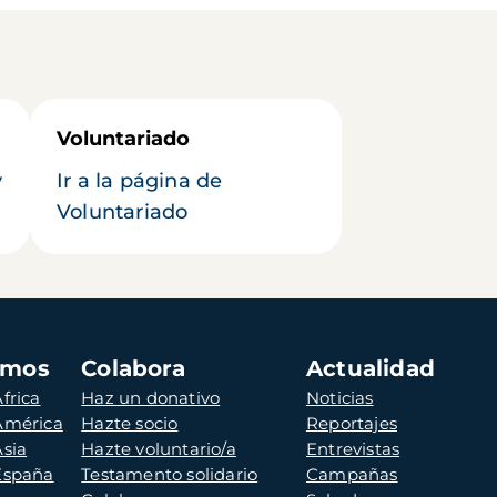
Voluntariado
y
Ir a la página de
Voluntariado
amos
Colabora
Actualidad
frica
Haz un donativo
Noticias
 América
Hazte socio
Reportajes
Asia
Hazte voluntario/a
Entrevistas
 España
Testamento solidario
Campañas