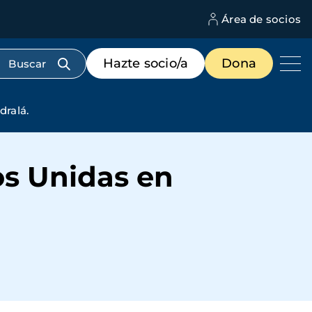
Área de socios
M
d
c
Menú
Hazte socio/a
Dona
d
de
us
destacados
cabecera
ralá.
s Unidas en