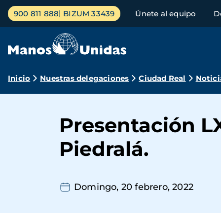
Pasar
Menú
900 811 888
BIZUM 33439
Únete al equipo
D
al
principal
contenido
principal
Ruta
Inicio
Nuestras delegaciones
Ciudad Real
Notici
de
navegación
Presentación L
Piedralá.
Domingo, 20 febrero, 2022