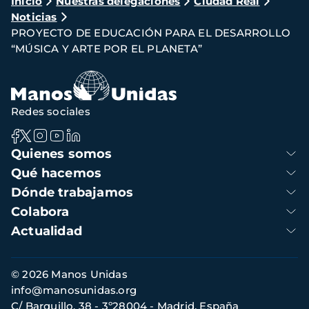
Ruta
Inicio
Nuestras delegaciones
Ciudad Real
Noticias
de
PROYECTO DE EDUCACIÓN PARA EL DESARROLLO
navegación
“MÚSICA Y ARTE POR EL PLANETA”
Redes sociales
Navegación
Quienes somos
principal
Qué hacemos
Dónde trabajamos
Colabora
Actualidad
Información
© 2026 Manos Unidas
de
info@manosunidas.org
contacto
C/ Barquillo, 38 - 3º28004 - Madrid, España