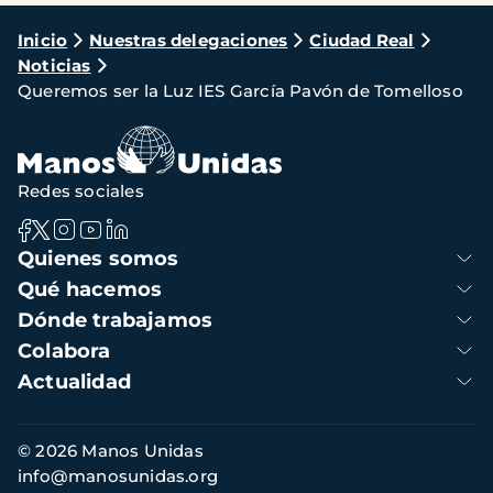
Ruta
Inicio
Nuestras delegaciones
Ciudad Real
Noticias
de
Queremos ser la Luz IES García Pavón de Tomelloso
navegación
Redes sociales
Navegación
Quienes somos
principal
Qué hacemos
Dónde trabajamos
Colabora
Actualidad
Información
© 2026 Manos Unidas
de
info@manosunidas.org
contacto