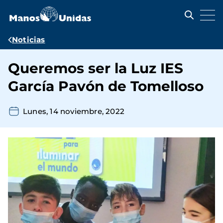
Pasar
al
contenido
principal
Ruta
Noticias
de
Queremos ser la Luz IES
navegación
García Pavón de Tomelloso
Lunes, 14 noviembre, 2022