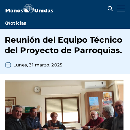
Pasar
al
contenido
principal
Ruta
Noticias
de
Reunión del Equipo Técnico
navegación
del Proyecto de Parroquias.
Lunes, 31 marzo, 2025