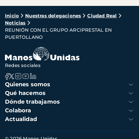
Ruta
Inicio
Nuestras delegaciones
Ciudad Real
Noticias
de
REUNIÓN CON EL GRUPO ARCIPRESTAL EN
navegación
PUERTOLLANO
Redes sociales
Navegación
Quienes somos
principal
Qué hacemos
Dónde trabajamos
Colabora
Actualidad
Información
© 2026 Manos Unidas