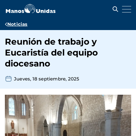
Pasar
al
contenido
principal
Ruta
Noticias
de
Reunión de trabajo y
navegación
Eucaristía del equipo
diocesano
Jueves, 18 septiembre, 2025