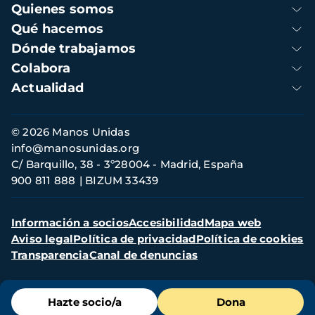
Navegación
Quienes somos
principal
Qué hacemos
Dónde trabajamos
Colabora
Actualidad
Información
© 2026 Manos Unidas
de
info@manosunidas.org
contacto
C/ Barquillo, 38 - 3º28004 - Madrid, España
900 811 888
BIZUM 33439
Menú
Información a socios
Accesibilidad
Mapa web
secundario
Aviso legal
Política de privacidad
Política de cookies
Transparencia
Canal de denuncias
Menú
Hazte socio/a
Dona
de