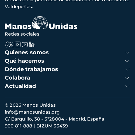
Valdepeñas.
Redes sociales
Navegación
Quienes somos
principal
Qué hacemos
Dónde trabajamos
Colabora
Actualidad
Información
© 2026 Manos Unidas
de
info@manosunidas.org
contacto
C/ Barquillo, 38 - 3º28004 - Madrid, España
900 811 888
BIZUM 33439