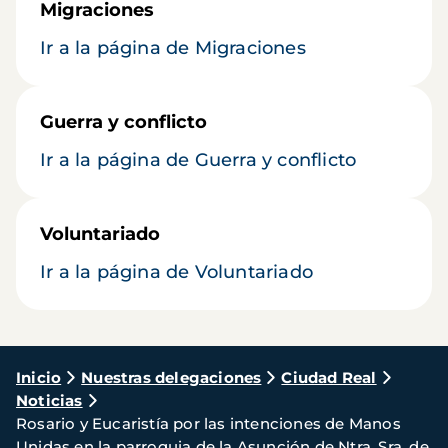
Migraciones
Ir a la página de Migraciones
Guerra y conflicto
Ir a la página de Guerra y conflicto
Voluntariado
Ir a la página de Voluntariado
Ruta
Inicio
Nuestras delegaciones
Ciudad Real
Noticias
de
Rosario y Eucaristía por las intenciones de Manos
navegación
Unidas en la parroquia de la Asunción de Ntra. Sra. de