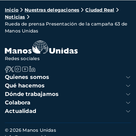
Ruta
Inicio
Nuestras delegaciones
Ciudad Real
Noticias
de
Rueda de prensa Presentación de la campaña 63 de
navegación
Manos Unidas
Redes sociales
Navegación
Quienes somos
principal
Qué hacemos
Dónde trabajamos
Colabora
Actualidad
Información
© 2026 Manos Unidas
de