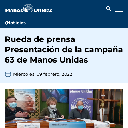
Pasar
al
contenido
principal
Ruta
Noticias
de
Rueda de prensa
navegación
Presentación de la campaña
63 de Manos Unidas
Miércoles, 09 febrero, 2022