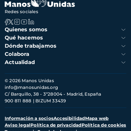
Redes sociales
Navegación
Quienes somos
principal
Qué hacemos
Dónde trabajamos
Colabora
Actualidad
Información
© 2026 Manos Unidas
de
info@manosunidas.org
contacto
C/ Barquillo, 38 - 3º28004 - Madrid, España
900 811 888
BIZUM 33439
Menú
Información a socios
Accesibilidad
Mapa web
secundario
Aviso legal
Política de privacidad
Política de cookies