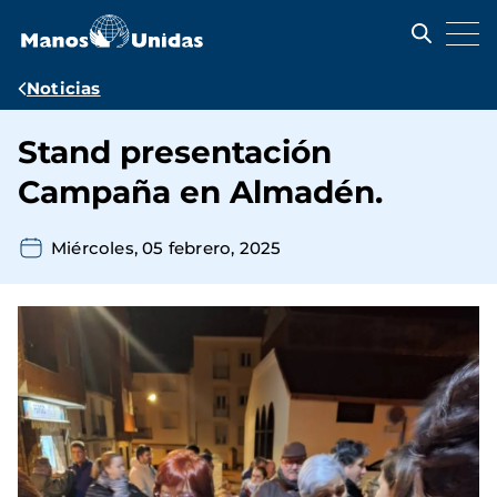
Pasar
al
contenido
principal
Ruta
Noticias
de
Stand presentación
navegación
Campaña en Almadén.
Miércoles, 05 febrero, 2025