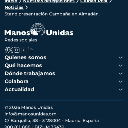
Ruta
Inicio
Nuestras delegaciones
Ciudad Real
Noticias
de
Stand presentación Campaña en Almadén.
navegación
Redes sociales
Navegación
Quienes somos
principal
Qué hacemos
Dónde trabajamos
Colabora
Actualidad
Información
© 2026 Manos Unidas
de
info@manosunidas.org
contacto
C/ Barquillo, 38 - 3º28004 - Madrid, España
900 811 888
BIZUM 33439