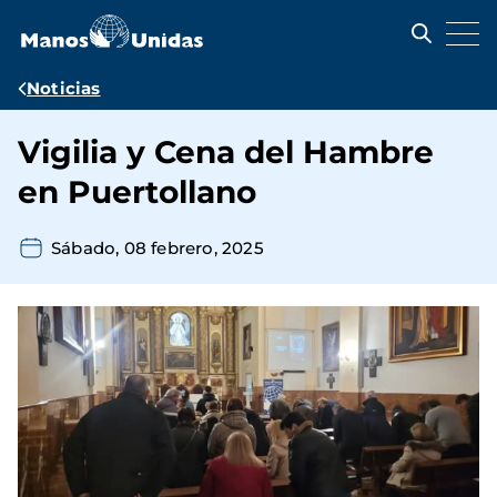
Pasar
al
contenido
principal
Ruta
Noticias
de
Vigilia y Cena del Hambre
navegación
en Puertollano
Sábado, 08 febrero, 2025