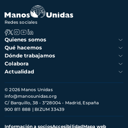
navegación
Redes sociales
Navegación
Quienes somos
principal
Qué hacemos
Dónde trabajamos
Colabora
Actualidad
Información
© 2026 Manos Unidas
de
info@manosunidas.org
contacto
C/ Barquillo, 38 - 3º28004 - Madrid, España
900 811 888
BIZUM 33439
Menú
Información a socios
Accesibilidad
Mapa web