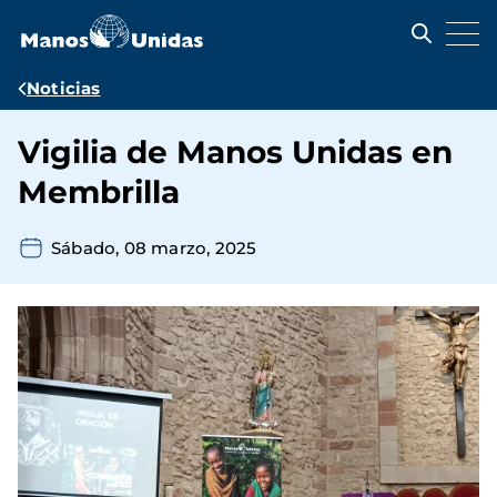
Pasar
al
contenido
principal
Ruta
Noticias
de
Vigilia de Manos Unidas en
navegación
Membrilla
Sábado, 08 marzo, 2025