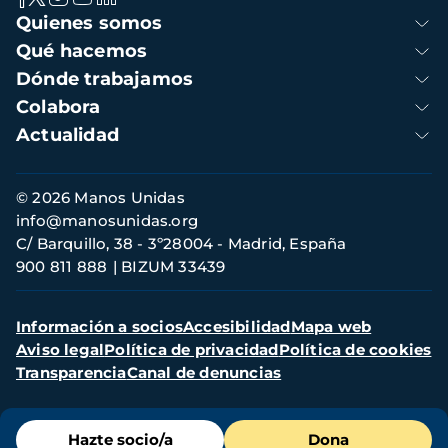
Navegación
Quienes somos
principal
Qué hacemos
Dónde trabajamos
Colabora
Actualidad
Información
© 2026 Manos Unidas
de
info@manosunidas.org
contacto
C/ Barquillo, 38 - 3º28004 - Madrid, España
900 811 888
BIZUM 33439
Menú
Información a socios
Accesibilidad
Mapa web
secundario
Aviso legal
Política de privacidad
Política de cookies
Transparencia
Canal de denuncias
Menú
Hazte socio/a
Dona