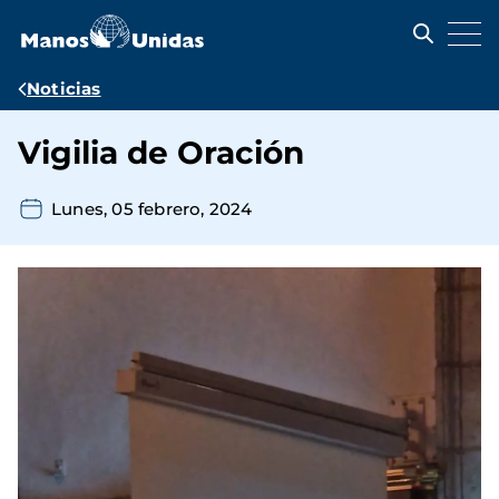
Pasar
al
contenido
principal
Ruta
Noticias
de
Vigilia de Oración
navegación
Lunes, 05 febrero, 2024