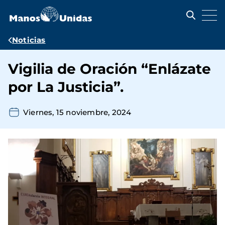
Pasar
al
contenido
principal
Ruta
Noticias
de
Vigilia de Oración “Enlázate
navegación
por La Justicia”.
Viernes, 15 noviembre, 2024