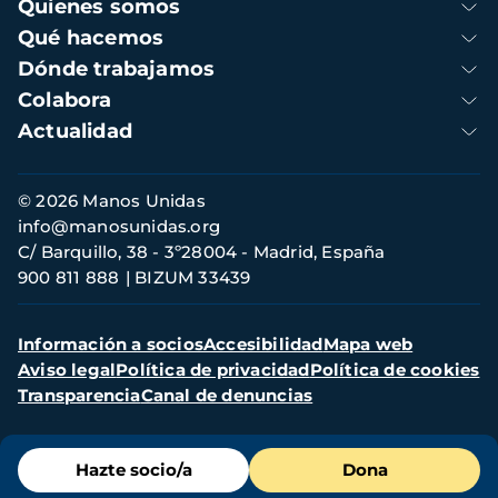
Navegación
Quienes somos
principal
Qué hacemos
Dónde trabajamos
Colabora
Actualidad
Información
© 2026 Manos Unidas
de
info@manosunidas.org
contacto
C/ Barquillo, 38 - 3º28004 - Madrid, España
900 811 888
BIZUM 33439
Menú
Información a socios
Accesibilidad
Mapa web
secundario
Aviso legal
Política de privacidad
Política de cookies
Transparencia
Canal de denuncias
Menú
Hazte socio/a
Dona
de