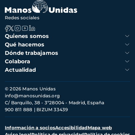
Redes sociales
Navegación
Quienes somos
principal
Qué hacemos
Dónde trabajamos
Colabora
Actualidad
Información
© 2026 Manos Unidas
de
info@manosunidas.org
contacto
C/ Barquillo, 38 - 3º28004 - Madrid, España
900 811 888
BIZUM 33439
Menú
Información a socios
Accesibilidad
Mapa web
secundario
Aviso legal
Política de privacidad
Política de cookies