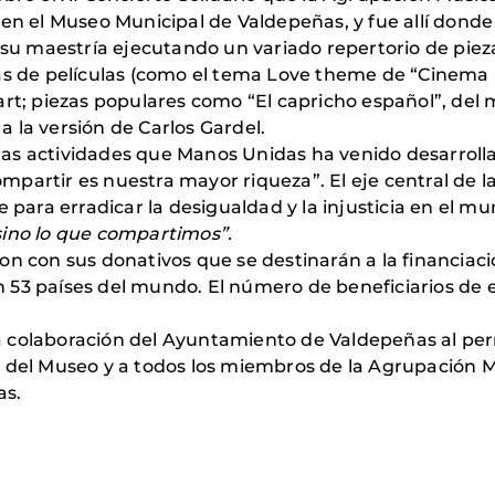
 en el Museo Municipal de Valdepeñas, y fue allí dond
u maestría ejecutando un variado repertorio de piez
as de películas (como el tema Love theme de “Cinema P
 piezas populares como “El capricho español”, del m
 a la versión de Carlos Gardel.
de las actividades que Manos Unidas ha venido desarrol
partir es nuestra mayor riqueza”. El eje central de l
ara erradicar la desigualdad y la injusticia en el m
sino lo que compartimos”.
on con sus donativos que se destinarán a la financiac
53 países del mundo. El número de beneficiarios de e
colaboración del Ayuntamiento de Valdepeñas al permit
 del Museo y a todos los miembros de la Agrupación Mu
as.