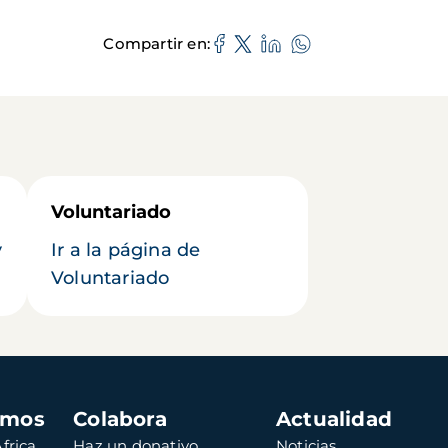
Compartir en
Voluntariado
y
Ir a la página de
Voluntariado
amos
Colabora
Actualidad
frica
Haz un donativo
Noticias