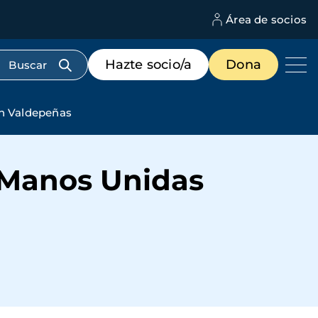
Área de socios
M
d
c
Menú
Hazte socio/a
Dona
d
de
us
destacados
cabecera
en Valdepeñas
e Manos Unidas