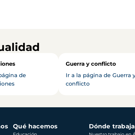
ualidad
iones
Guerra y conflicto
 página de
Ir a la página de Guerra 
iones
conflicto
mos
Qué hacemos
Dónde trabaj
Educación
Nuestro trabajo en Á