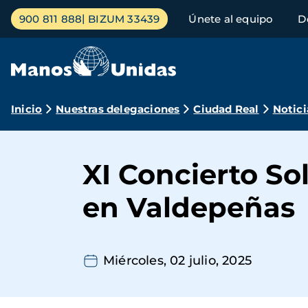
Pasar
Menú
900 811 888
BIZUM 33439
Únete al equipo
D
al
principal
contenido
principal
Ruta
Inicio
Nuestras delegaciones
Ciudad Real
Notici
de
navegación
XI Concierto So
en Valdepeñas
Miércoles, 02 julio, 2025