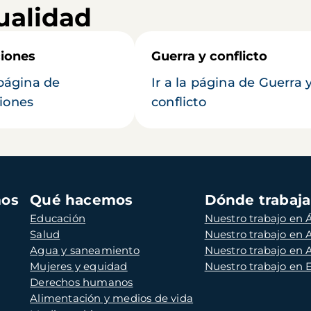
ualidad
iones
Guerra y conflicto
 página de
Ir a la página de Guerra 
iones
conflicto
mos
Qué hacemos
Dónde trabaj
Educación
Nuestro trabajo en Á
Salud
Nuestro trabajo en
Agua y saneamiento
Nuestro trabajo en 
Mujeres y equidad
Nuestro trabajo en
Derechos humanos
Alimentación y medios de vida