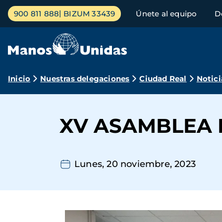
Pasar
Menú
900 811 888
BIZUM 33439
Únete al equipo
D
al
principal
contenido
principal
Ruta
Inicio
Nuestras delegaciones
Ciudad Real
Notici
de
navegación
XV ASAMBLEA 
Lunes, 20 noviembre, 2023