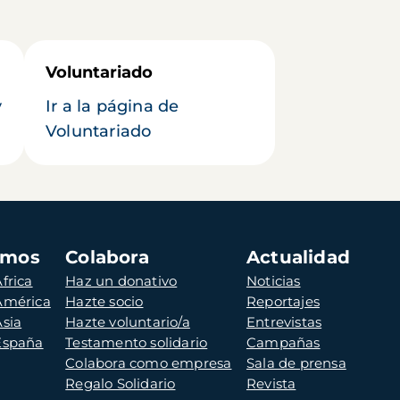
Voluntariado
y
Ir a la página de
Voluntariado
amos
Colabora
Actualidad
frica
Haz un donativo
Noticias
 América
Hazte socio
Reportajes
Asia
Hazte voluntario/a
Entrevistas
 España
Testamento solidario
Campañas
Colabora como empresa
Sala de prensa
Regalo Solidario
Revista