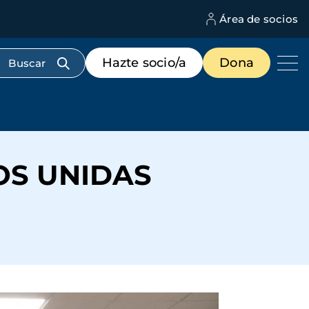
Área de socios
M
d
c
Menú
Hazte socio/a
Dona
d
de
us
destacados
cabecera
OS UNIDAS