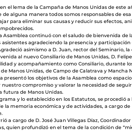
zó en el lema de la Campaña de Manos Unidas de este añ
ue de alguna manera todos somos responsables de esa
ar para eliminar sus causas y reducir sus efectos, a
empobrecidos.
e la Asamblea continuó con el saludo de bienvenida de 
 asistentes agradeciendo la presencia y participación 
 Agradeció asimismo a D. Juan, rector del Seminario, la 
envenida al nuevo Consiliario de Manos Unidas, D. Fel
ibilidad y acompañamiento como Consiliario, durante l
s de Manos Unidas, de Campo de Calatrava y Mancha N
nta presentó los objetivos de la Asamblea como espacio
r nuestro compromiso y valorar la necesidad de seguir
ia futura de Manos Unidas.
grama y lo establecido en los Estatutos, se procedió 
de la memoria económica y de actividades, a cargo de 
e.
rrió a cargo de D. José Juan Villegas Díaz, Coordina
as, quien profundizó en el tema de la condición de “mi