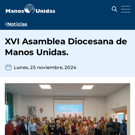
Pasar
al
contenido
principal
Ruta
Noticias
de
XVI Asamblea Diocesana de
navegación
Manos Unidas.
Lunes, 25 noviembre, 2024