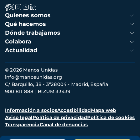
Navegación
Quienes somos
principal
Qué hacemos
Dónde trabajamos
Colabora
Actualidad
Información
© 2026 Manos Unidas
de
info@manosunidas.org
contacto
C/ Barquillo, 38 - 3º28004 - Madrid, España
900 811 888
BIZUM 33439
Menú
Información a socios
Accesibilidad
Mapa web
secundario
Aviso legal
Política de privacidad
Política de cookies
Transparencia
Canal de denuncias