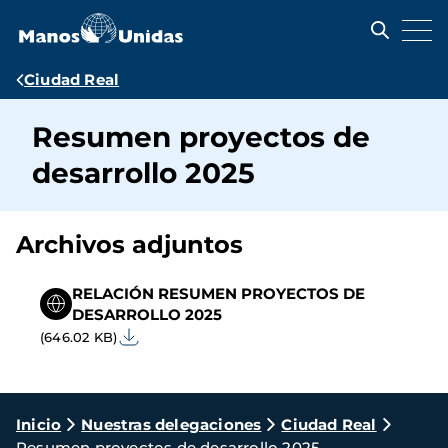
Pasar
al
contenido
principal
Ruta
Ciudad Real
de
Resumen proyectos de
navegación
desarrollo 2025
Archivos adjuntos
RELACIÓN RESUMEN PROYECTOS DE
DESARROLLO 2025
(646.02 KB)
Ruta
Inicio
Nuestras delegaciones
Ciudad Real
Resumen proyectos de desarrollo 2025