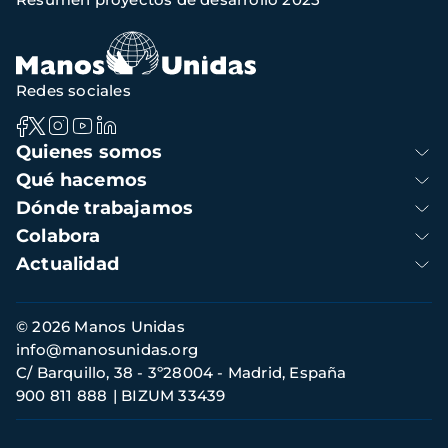
de
navegación
Redes sociales
Navegación
Quienes somos
principal
Qué hacemos
Dónde trabajamos
Colabora
Actualidad
Información
© 2026 Manos Unidas
de
info@manosunidas.org
contacto
C/ Barquillo, 38 - 3º28004 - Madrid, España
900 811 888
BIZUM 33439