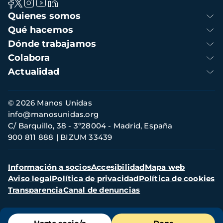
Navegación
Quienes somos
principal
Qué hacemos
Dónde trabajamos
Colabora
Actualidad
Información
© 2026 Manos Unidas
de
info@manosunidas.org
contacto
C/ Barquillo, 38 - 3º28004 - Madrid, España
900 811 888
BIZUM 33439
Menú
Información a socios
Accesibilidad
Mapa web
secundario
Aviso legal
Política de privacidad
Política de cookies
Transparencia
Canal de denuncias
Menú