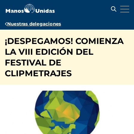
Pasar
al
contenido
principal
Ruta
Nuestras delegaciones
de
¡DESPEGAMOS! COMIENZA
navegación
LA VIII EDICIÓN DEL
FESTIVAL DE
CLIPMETRAJES