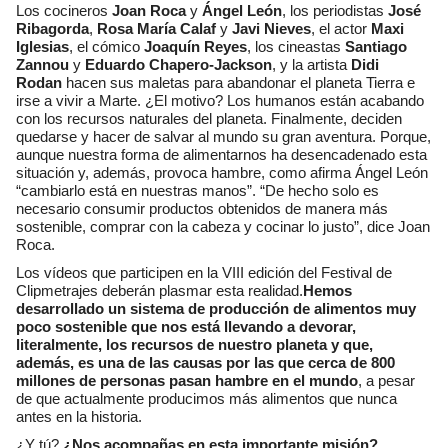
Los cocineros
Joan Roca
y
Ángel León
, los periodistas
José
Ribagorda
,
Rosa María Calaf
y
Javi Nieves
, el actor
Maxi
Iglesias
, el cómico
Joaquín Reyes
, los cineastas
Santiago
Zannou
y
Eduardo Chapero-Jackson
, y la artista
Didi
Rodan
hacen sus maletas para abandonar el planeta Tierra e
irse a vivir a Marte. ¿El motivo? Los humanos están acabando
con los recursos naturales del planeta. Finalmente, deciden
quedarse y hacer de salvar al mundo su gran aventura. Porque,
aunque nuestra forma de alimentarnos ha desencadenado esta
situación y, además, provoca hambre, como afirma Ángel León
“cambiarlo está en nuestras manos”. “De hecho solo es
necesario consumir productos obtenidos de manera más
sostenible, comprar con la cabeza y cocinar lo justo”, dice Joan
Roca.
Los vídeos que participen en la VIII edición del Festival de
Clipmetrajes deberán plasmar esta realidad.
Hemos
desarrollado un sistema de producción de alimentos muy
poco sostenible que nos está llevando a devorar,
literalmente, los recursos de nuestro planeta y que,
además, es una de las causas por las que cerca de 800
millones de personas pasan hambre en el mundo
, a pesar
de que actualmente producimos más alimentos que nunca
antes en la historia.
¿Y tú?
¿Nos acompañas en esta importante misión?