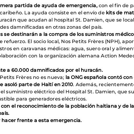
imera partida de ayuda de emergencia,
con el fin de p
caribeño. La ayuda consiste en el envío de
kits de ma
uracán que acudan al hospital St. Damien, que se local
des damnificadas en otras zonas del país.
se destinarán a la compra de los suministros médicos 
e refuerzo. El socio local, Nos Petits Frères (NPH), apo
nistros en caravanas médicas: agua, suero oral y alimen
olaboración con la organización alemana Action Medeo
e a 60.000 damnificados por el huracán.
Petits Frères no es nueva;
la ONG española contó con e
 asoló parte de Haití en 2010
. Además, recientement
 el suministro eléctrico del Hospital St. Damien, que 
stible para generadores eléctricos.
 con el reconocimiento de la población haitiana y de l
país.
 hacer frente a esta emergencia.