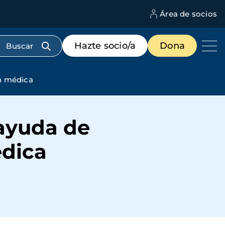
Área de socios
M
d
c
Menú
Hazte socio/a
Dona
d
de
us
destacados
cabecera
n médica
 ayuda de
édica