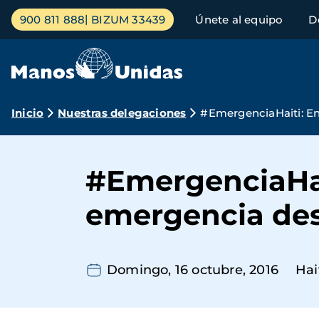
Pasar
Menú
900 811 888
BIZUM 33439
Únete al equipo
D
al
principal
contenido
principal
Ruta
Inicio
Nuestras delegaciones
#EmergenciaHaiti: En
de
navegación
#EmergenciaHai
emergencia des
Domingo, 16 octubre, 2016
Hai