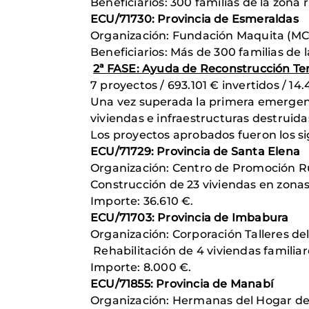
Beneficiarios: 300 familias de la zona r
ECU/71730: Provincia de Esmeraldas
Organización: Fundación Maquita (MC
Beneficiarios: Más de 300 familias de 
2ª FASE: Ayuda de Reconstrucción T
7 proyectos / 693.101 € invertidos / 1
Una vez superada la primera emergenci
viviendas e infraestructuras destruid
Los proyectos aprobados fueron los si
ECU/71729: Provincia de Santa Elena
Organización: Centro de Promoción Ru
Construcción de 23 viviendas en zonas
Importe: 36.610 €.
ECU/71703: Provincia de Imbabura
Organización: Corporación Talleres del
Rehabilitación de 4 viviendas familiar
Importe: 8.000 €.
ECU/71855: Provincia de Manabí
Organización: Hermanas del Hogar de