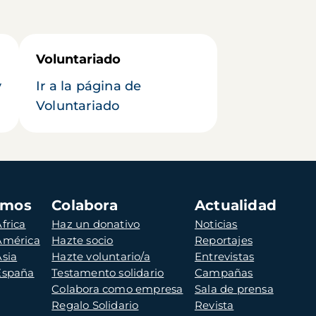
Voluntariado
y
Ir a la página de
Voluntariado
amos
Colabora
Actualidad
frica
Haz un donativo
Noticias
 América
Hazte socio
Reportajes
Asia
Hazte voluntario/a
Entrevistas
 España
Testamento solidario
Campañas
Colabora como empresa
Sala de prensa
Regalo Solidario
Revista