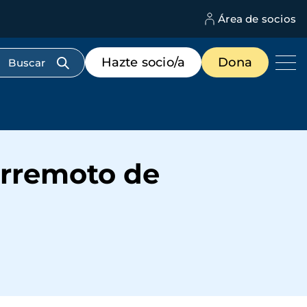
Área de socios
M
d
c
Menú
Hazte socio/a
Dona
d
de
us
destacados
cabecera
erremoto de