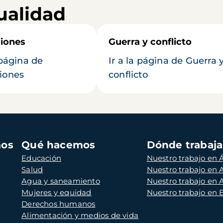
ualidad
iones
Guerra y conflicto
 página de
Ir a la página de Guerra 
iones
conflicto
mos
Qué hacemos
Dónde trabaj
Educación
Nuestro trabajo en Á
Salud
Nuestro trabajo en
Agua y saneamiento
Nuestro trabajo en 
Mujeres y equidad
Nuestro trabajo en
Derechos humanos
Alimentación y medios de vida