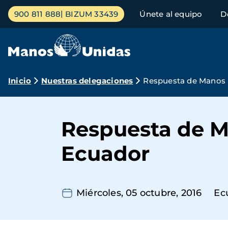
Pasar
Menú
900 811 888
BIZUM 33439
Únete al equipo
D
al
principal
contenido
principal
Ruta
Inicio
Nuestras delegaciones
Respuesta de Manos U
de
navegación
Respuesta de M
Ecuador
Miércoles, 05 octubre, 2016
Ec