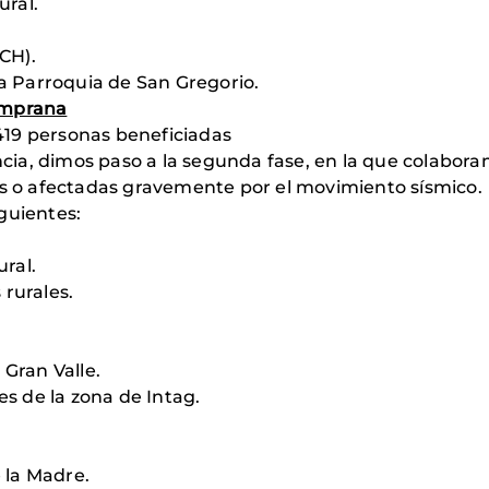
ural.
CH).
la Parroquia de San Gregorio.
emprana
4.419 personas beneficiadas
a, dimos paso a la segunda fase, en la que colaboram
as o afectadas gravemente por el movimiento sísmico.
guientes:
ral.
 rurales.
 Gran Valle.
es de la zona de Intag.
 la Madre.