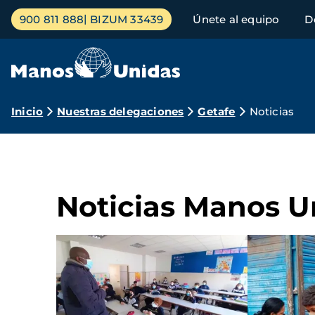
Pasar
Menú
900 811 888
BIZUM 33439
Únete al equipo
D
al
principal
contenido
principal
Ruta
Inicio
Nuestras delegaciones
Getafe
Noticias
de
navegación
Noticias Manos U