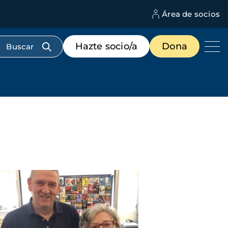
Área de socios
M
d
c
Menú
Hazte socio/a
Dona
d
de
us
destacados
cabecera