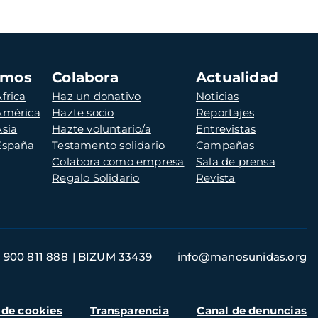
amos
Colabora
Actualidad
frica
Haz un donativo
Noticias
 América
Hazte socio
Reportajes
Asia
Hazte voluntario/a
Entrevistas
 España
Testamento solidario
Campañas
Colabora como empresa
Sala de prensa
Regalo Solidario
Revista
900 811 888
BIZUM 33439
info@manosunidas.org
 de cookies
Transparencia
Canal de denuncias