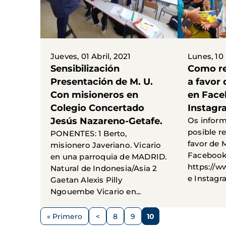
Jueves, 01 Abril, 2021
Lunes, 10
Sensibilización
Como re
Presentación de M. U.
a favor
Con misioneros en
en Face
Colegio Concertado
Instagr
Jesús Nazareno-Getafe.
Os infor
posible re
PONENTES: 1 Berto,
favor de 
misionero Javeriano. Vicario
Facebook
en una parroquia de MADRID.
https://
Natural de Indonesia/Asia 2
e Instagra
Gaetan Alexis Pilly
Ngouembe Vicario en...
Paginación
« Primero
<
8
9
10
Primera
Página
Página
Página
Página