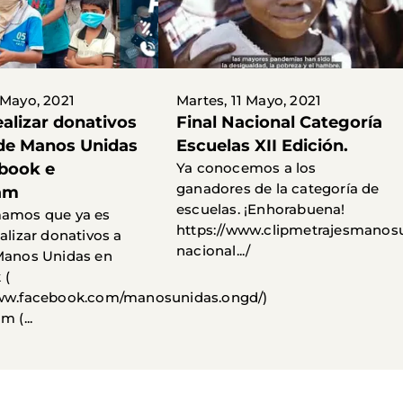
 Mayo, 2021
Martes, 11 Mayo, 2021
alizar donativos
Final Nacional Categoría
 de Manos Unidas
Escuelas XII Edición.
book e
Ya conocemos a los
ganadores de la categoría de
am
escuelas. ¡Enhorabuena!
mamos que ya es
https://www.clipmetrajesmanosun
alizar donativos a
nacional.../
Manos Unidas en
 (
www.facebook.com/manosunidas.ongd/)
m (...