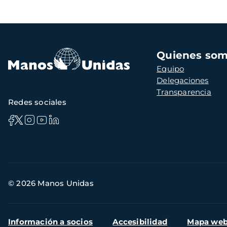
página
anterior
Navegación
Quienes so
principal
Equipo
Delegaciones
Transparencia
Redes sociales
Información
© 2026 Manos Unidas
de
contacto
Menú
Información a socios
Accesibilidad
Mapa we