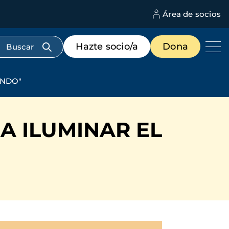
Área de socios
M
d
c
Menú
Hazte socio/a
Dona
d
de
us
destacados
cabecera
UNDO"
A ILUMINAR EL