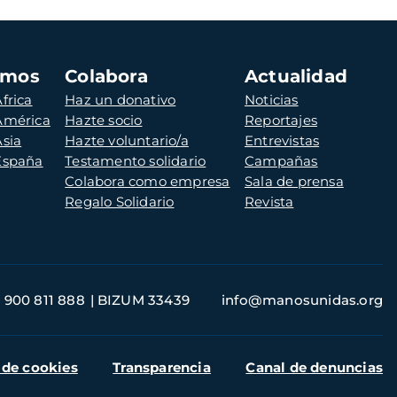
amos
Colabora
Actualidad
frica
Haz un donativo
Noticias
 América
Hazte socio
Reportajes
Asia
Hazte voluntario/a
Entrevistas
 España
Testamento solidario
Campañas
Colabora como empresa
Sala de prensa
Regalo Solidario
Revista
900 811 888
BIZUM 33439
info@manosunidas.org
 de cookies
Transparencia
Canal de denuncias