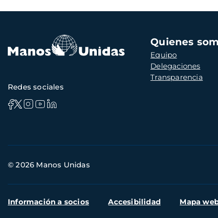
Navegación
Quienes so
principal
Equipo
Delegaciones
Transparencia
Redes sociales
Información
© 2026 Manos Unidas
de
contacto
Menú
Información a socios
Accesibilidad
Mapa we
secundario