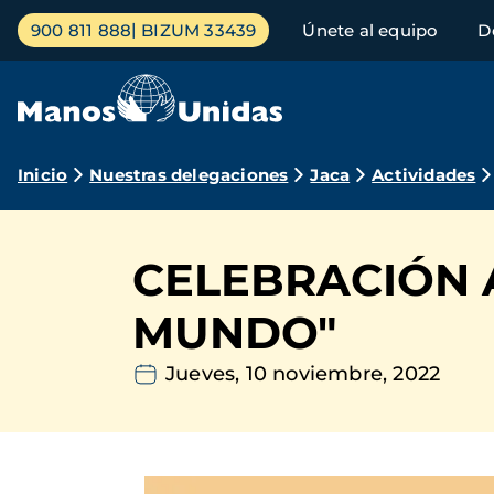
Pasar
Menú
900 811 888
BIZUM 33439
Únete al equipo
D
al
principal
contenido
principal
Ruta
Inicio
Nuestras delegaciones
Jaca
Actividades
de
navegación
CELEBRACIÓN 
MUNDO"
Jueves, 10 noviembre, 2022