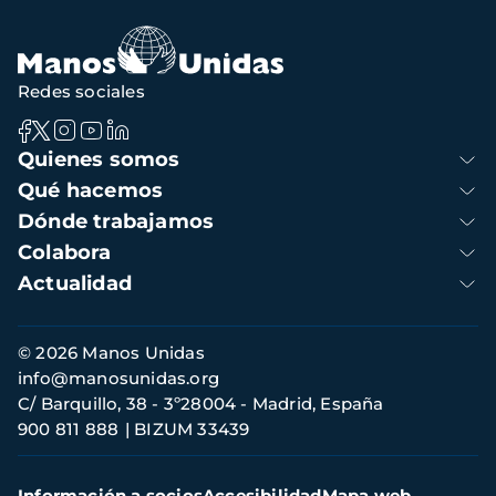
de
navegación
Redes sociales
Navegación
Quienes somos
principal
Qué hacemos
Dónde trabajamos
Colabora
Actualidad
Información
© 2026 Manos Unidas
de
info@manosunidas.org
contacto
C/ Barquillo, 38 - 3º28004 - Madrid, España
900 811 888
BIZUM 33439
Menú
Información a socios
Accesibilidad
Mapa web