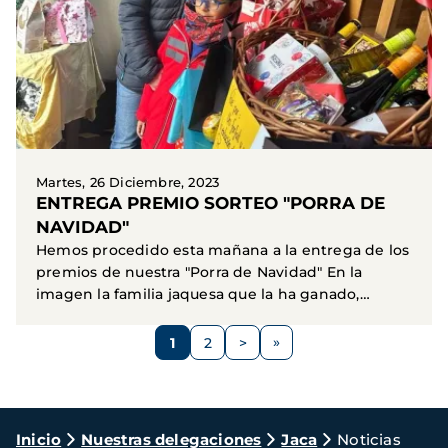
Martes, 26 Diciembre, 2023
ENTREGA PREMIO SORTEO "PORRA DE
NAVIDAD"
Hemos procedido esta mañana a la entrega de los
premios de nuestra "Porra de Navidad" En la
imagen la familia jaquesa que la ha ganado,
gracias al...
Paginación
1
2
>
Página
Página
Siguiente
página
Ruta
Inicio
Nuestras delegaciones
Jaca
Noticias