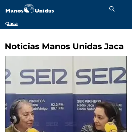
Pasar
al
contenido
principal
Ruta
Jaca
de
navegación
Noticias Manos Unidas Jaca