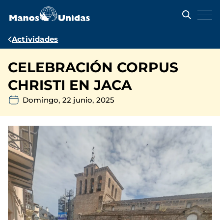
Pasar
al
contenido
principal
Ruta
Actividades
de
CELEBRACIÓN CORPUS
navegación
CHRISTI EN JACA
Domingo, 22 junio, 2025