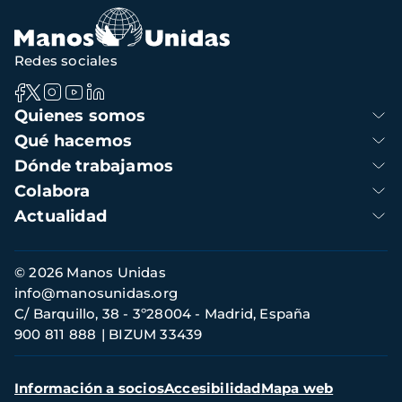
Redes sociales
Navegación
Quienes somos
principal
Qué hacemos
Dónde trabajamos
Colabora
Actualidad
Información
© 2026 Manos Unidas
de
info@manosunidas.org
contacto
C/ Barquillo, 38 - 3º28004 - Madrid, España
900 811 888
BIZUM 33439
Menú
Información a socios
Accesibilidad
Mapa web