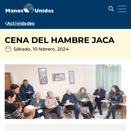
Pasar
al
contenido
principal
Ruta
Actividades
de
CENA DEL HAMBRE JACA
navegación
Sábado, 10 febrero, 2024