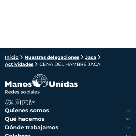
Ruta
Inicio
Nuestras delegaciones
Jaca
Actividades
CENA DEL HAMBRE JACA
de
navegación
Redes sociales
Navegación
Quienes somos
principal
Qué hacemos
Dónde trabajamos