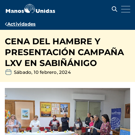
Pasar
al
contenido
principal
Ruta
Actividades
de
CENA DEL HAMBRE Y
navegación
PRESENTACIÓN CAMPAÑA
LXV EN SABIÑÁNIGO
Sábado, 10 febrero, 2024