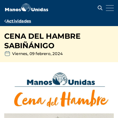
Pasar
al
contenido
principal
Ruta
Actividades
de
CENA DEL HAMBRE
navegación
SABIÑÁNIGO
Viernes, 09 febrero, 2024