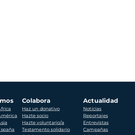
amos
Colabora
Actualidad
frica
Haz un donativo
Noticias
 América
Hazte socio
Reportajes
Asia
Hazte voluntario/a
Entrevistas
 España
Testamento solidario
Campañas