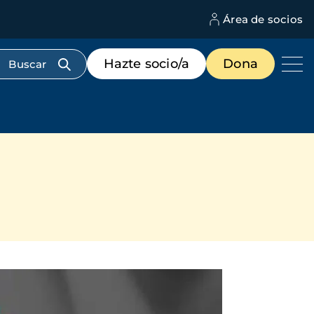
Área de socios
M
d
c
Menú
Hazte socio/a
Dona
d
de
us
destacados
cabecera