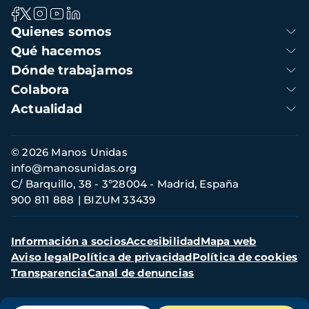
Navegación
Quienes somos
principal
Qué hacemos
Dónde trabajamos
Colabora
Actualidad
Información
© 2026 Manos Unidas
de
info@manosunidas.org
contacto
C/ Barquillo, 38 - 3º28004 - Madrid, España
900 811 888
BIZUM 33439
Menú
Información a socios
Accesibilidad
Mapa web
secundario
Aviso legal
Política de privacidad
Política de cookies
Transparencia
Canal de denuncias