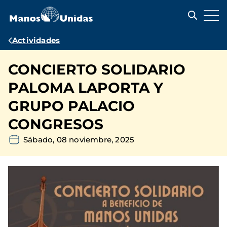
Pasar
al
contenido
principal
Ruta
Actividades
de
CONCIERTO SOLIDARIO
navegación
PALOMA LAPORTA Y
GRUPO PALACIO
CONGRESOS
Sábado, 08 noviembre, 2025