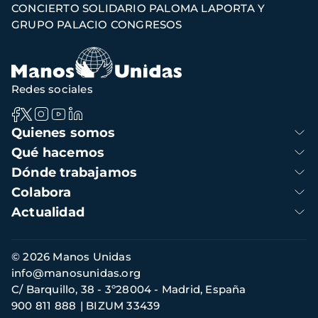
CONCIERTO SOLIDARIO PALOMA LAPORTA Y
navegación
GRUPO PALACIO CONGRESOS
Redes sociales
Navegación
Quienes somos
principal
Qué hacemos
Dónde trabajamos
Colabora
Actualidad
Información
© 2026 Manos Unidas
de
info@manosunidas.org
contacto
C/ Barquillo, 38 - 3º28004 - Madrid, España
900 811 888
BIZUM 33439