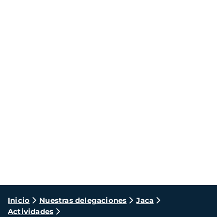
Ruta
Inicio
Nuestras delegaciones
Jaca
Actividades
de