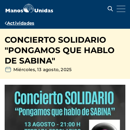
Pasar
al
contenido
principal
Ruta
Actividades
de
CONCIERTO SOLIDARIO
navegación
"PONGAMOS QUE HABLO
DE SABINA"
Miércoles, 13 agosto, 2025