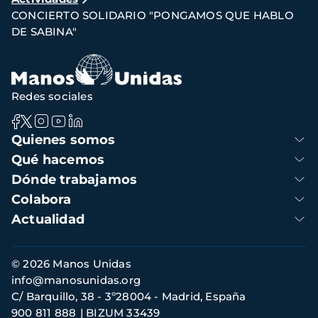
de
CONCIERTO SOLIDARIO "PONGAMOS QUE HABLO
navegación
DE SABINA"
Redes sociales
Navegación
Quienes somos
principal
Qué hacemos
Dónde trabajamos
Colabora
Actualidad
Información
© 2026 Manos Unidas
de
info@manosunidas.org
contacto
C/ Barquillo, 38 - 3º28004 - Madrid, España
900 811 888
BIZUM 33439