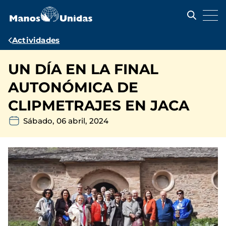
Pasar
al
contenido
principal
Ruta
Actividades
de
UN DÍA EN LA FINAL
navegación
AUTONÓMICA DE
CLIPMETRAJES EN JACA
Sábado, 06 abril, 2024