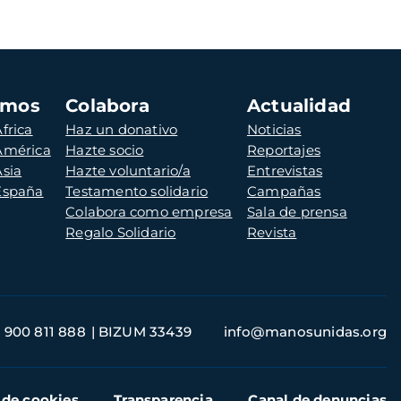
amos
Colabora
Actualidad
frica
Haz un donativo
Noticias
 América
Hazte socio
Reportajes
Asia
Hazte voluntario/a
Entrevistas
 España
Testamento solidario
Campañas
Colabora como empresa
Sala de prensa
Regalo Solidario
Revista
900 811 888
BIZUM 33439
info@manosunidas.org
 de cookies
Transparencia
Canal de denuncias