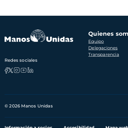
Navegación
Quienes so
principal
Equipo
Delegaciones
Transparencia
Redes sociales
Información
© 2026 Manos Unidas
de
contacto
Menú
Información a socios
Accesibilidad
Mapa we