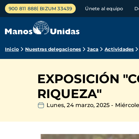
Pasar
Menú
900 811 888
BIZUM 33439
Únete al equipo
D
al
principal
contenido
principal
Ruta
Inicio
Nuestras delegaciones
Jaca
Actividades
de
navegación
EXPOSICIÓN "
RIQUEZA"
Lunes, 24 marzo, 2025
-
Miércoles