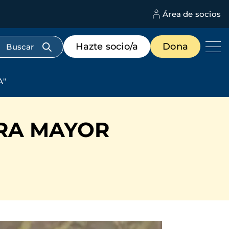
Área de socios
M
d
c
Menú
Hazte socio/a
Dona
d
de
us
destacados
cabecera
A"
TRA MAYOR