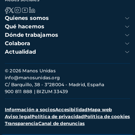
Navegación
Quienes somos
principal
Qué hacemos
Dónde trabajamos
Colabora
Actualidad
Información
© 2026 Manos Unidas
de
info@manosunidas.org
contacto
C/ Barquillo, 38 - 3º28004 - Madrid, España
900 811 888
BIZUM 33439
Menú
Información a socios
Accesibilidad
Mapa web
secundario
Aviso legal
Política de privacidad
Política de cookies
Transparencia
Canal de denuncias