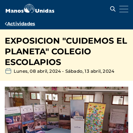
Pasar
al
contenido
principal
Ruta
Actividades
de
EXPOSICION "CUIDEMOS EL
navegación
PLANETA" COLEGIO
ESCOLAPIOS
Lunes, 08 abril, 2024
-
Sábado, 13 abril, 2024