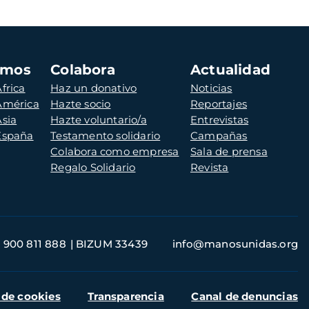
amos
Colabora
Actualidad
frica
Haz un donativo
Noticias
 América
Hazte socio
Reportajes
Asia
Hazte voluntario/a
Entrevistas
 España
Testamento solidario
Campañas
Colabora como empresa
Sala de prensa
Regalo Solidario
Revista
900 811 888
BIZUM 33439
info@manosunidas.org
 de cookies
Transparencia
Canal de denuncias