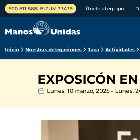
Pasar
Menú
900 811 888
BIZUM 33439
Únete al equipo
D
al
principal
contenido
principal
Ruta
Inicio
Nuestras delegaciones
Jaca
Actividades
de
navegación
EXPOSICÓN EN
Lunes, 10 marzo, 2025
-
Lunes, 2