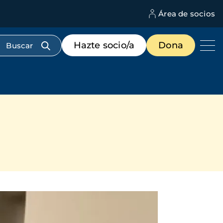
Área de socios
M
d
c
Menú
Hazte socio/a
Dona
d
de
us
destacados
cabecera